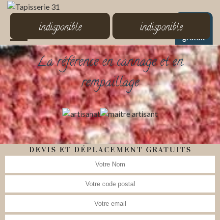
MENU
indisponible
indisponible
Devis
gratuit
La référence en cannage et en
rempaillage
DEVIS ET DÉPLACEMENT GRATUITS