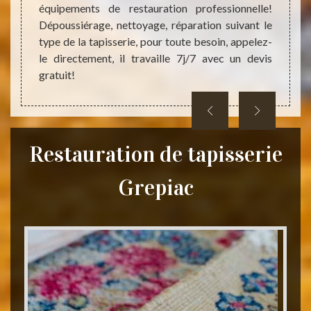
équipements de restauration professionnelle!
hauteur
détéri
Dépoussiérage, nettoyage, réparation suivant le
sur ses
travai
type de la tapisserie, pour toute besoin, appelez-
de fai
le directement, il travaille 7j/7 avec un devis
demand
gratuit!
de bur
Restauration de tapisserie
Grepiac