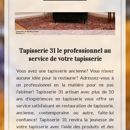
 à
Tapisserie 31 le professionnel au
R
par
service de votre tapisserie
Gr
s
lis
Vous avez une tapisserie ancienne? Vous n'avez
vou
aucune idée pour la restaurer? Adressez-vous à
un professionnel en la matière pour ne pas
illeurs
l'abîmer! Tapisserie 31 artisan avec plus de 10
e votre
Passé
ans d'expériences en tapisserie vous offre un
dans le
restau
service satisfaisant en restauration de tapisserie,
isserie
31 est
ancienne, contemporaine ou autre, faite-lui
usieurs
qui ve
confiance! Tapisserie 31 rendra la jeunesse de
ose les
ancien
votre tapisserie avec l'aide des produits et des
en plus
non, 