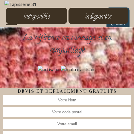
MENU
indisponible
indisponible
Devis
gratuit
La référence en cannage et en
rempaillage
DEVIS ET DÉPLACEMENT GRATUITS