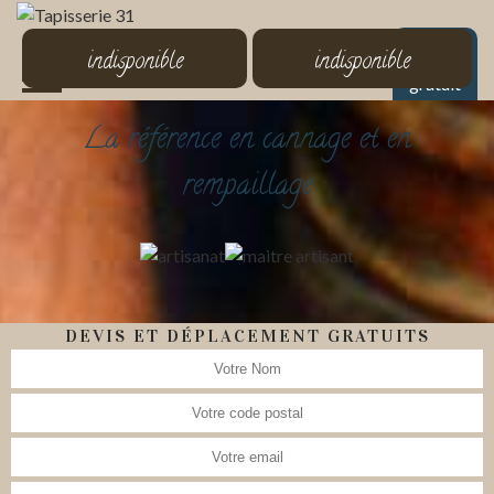
MENU
indisponible
indisponible
Devis
gratuit
La référence en cannage et en
rempaillage
DEVIS ET DÉPLACEMENT GRATUITS