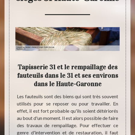
 dans
Tapisserie 31 et le rempaillage des
Ta
fauteuils dans le 31 et ses environs
remp
dans le Haute-Garonne
et
ar des
vaux de
Les fauteuils sont des biens qui sont très souvent
cile de
utilisés pour se reposer ou pour travailler. En
Les ch
iance à
effet, il est fort probable qu'ils soient détériorés
pour tr
qu'on a
au bout d'un moment. Il est alors possible de faire
possib
iance à
des travaux de rempaillage. Pour effectuer ce
confor
rience.
genre d'intervention et de restauration, il faut
reco