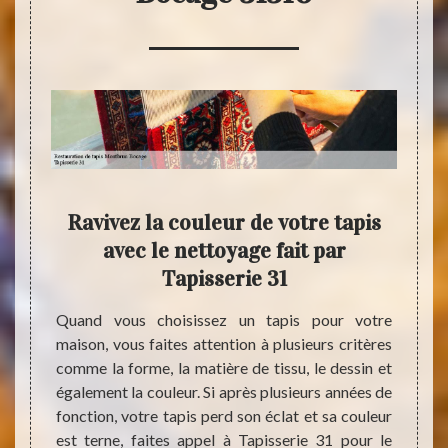
pis
Ravivez la couleur de votre tapis
 31 à
avec le nettoyage fait par
res
310.
Tapisserie 31
fil des
Quand vous choisissez un tapis pour votre
Les pi
es pour
maison, vous faites attention à plusieurs critères
leur 
Dans ce
comme la forme, la matière de tissu, le dessin et
possib
s comme
également la couleur. Si après plusieurs années de
pour u
 de ses
fonction, votre tapis perd son éclat et sa couleur
Tapiss
ications
est terne, faites appel à Tapisserie 31 pour le
en état