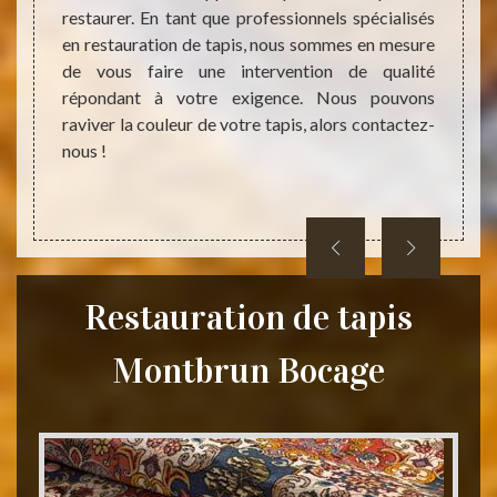
tion de
restaurer. En tant que professionnels spécialisés
rendus
aux que
en restauration de tapis, nous sommes en mesure
Montbr
-le, si
de vous faire une intervention de qualité
faites
310. Le
répondant à votre exigence. Nous pouvons
la res
raviver la couleur de votre tapis, alors contactez-
vous l
nous !
Restauration de tapis
Montbrun Bocage