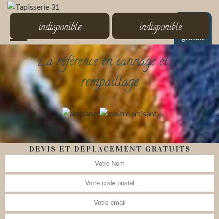
MENU
indisponible
indisponible
Devis
gratuit
La référence en cannage et en
rempaillage
DEVIS ET DÉPLACEMENT GRATUITS