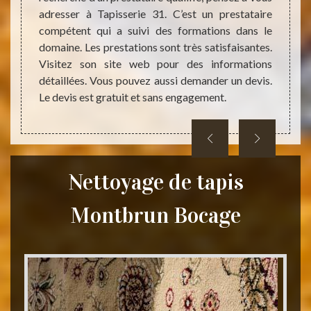
ttoyage
par la
adresser à Tapisserie 31. C’est un prestataire
Orient,
Tapiss
compétent qui a suivi des formations dans le
oie. Ce
domain
domaine. Les prestations sont très satisfaisantes.
nts de
abord
Visitez son site web pour des informations
ualité.
nettoy
détaillées. Vous pouvez aussi demander un devis.
vous e
Le devis est gratuit et sans engagement.
Nettoyage de tapis
Montbrun Bocage