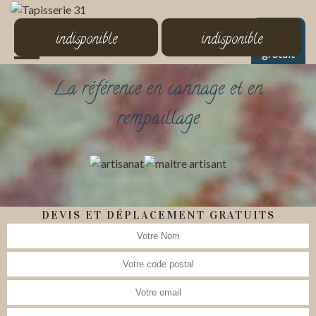
MENU
indisponible
indisponible
Devis
gratuit
La référence en cannage et en
rempaillage
DEVIS ET DÉPLACEMENT GRATUITS