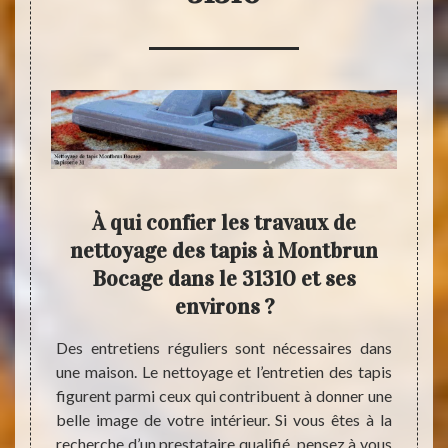
run
À qui confier les travaux de
ui
nettoyage des tapis à Montbrun
Mo
Bocage dans le 31310 et ses
environs ?
r abord
Plusie
lent, il
pour u
Des entretiens réguliers sont nécessaires dans
alifié.
il y a
une maison. Le nettoyage et l’entretien des tapis
ne peut
presta
figurent parmi ceux qui contribuent à donner une
es à la
bien c
belle image de votre intérieur. Si vous êtes à la
ez-vous
adéqua
recherche d’un prestataire qualifié, pensez à vous