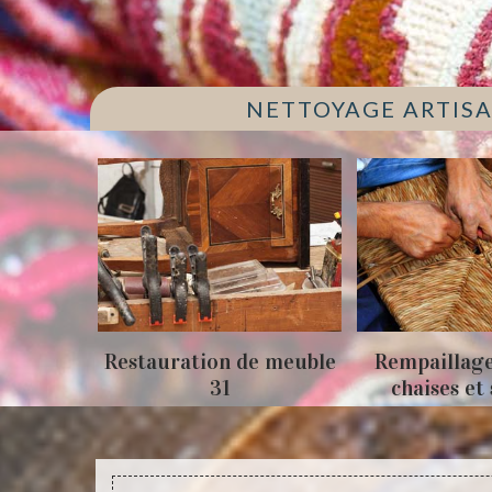
NETTOYAGE ARTISA
ion de meuble
Rempaillage fauteuil,
Cann
31
chaises et siège 31
chais