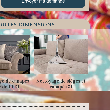
TOUTES DIMENSIONS
oyage de sièges et
Tapissage fauteuils et
canapés 31
sièges 31