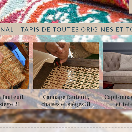
NAL - TAPIS DE TOUTES ORIGINES ET 
age fauteuil,
Capitonnage de canapés
Nett
es et sièges 31
et tête de lit 31