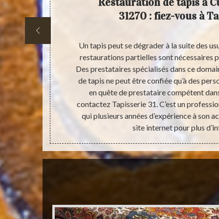
ur la
Restauration de tapis à C
ns le
31270 : fiez-vous à Ta
tauration est
Un tapis peut se dégrader à la suite des us
 Cugnaux, dans
restaurations partielles sont nécessaires p
on des tapis.
Des prestataires spécialisés dans ce domai
 service. Il
de tapis ne peut être confiée qu’à des perso
sie des tapis
en quête de prestataire compétent dans 
stauration de
contactez Tapisserie 31. C’est un professio
evis gratuit et
qui plusieurs années d’expérience à son ac
site internet pour plus d’i