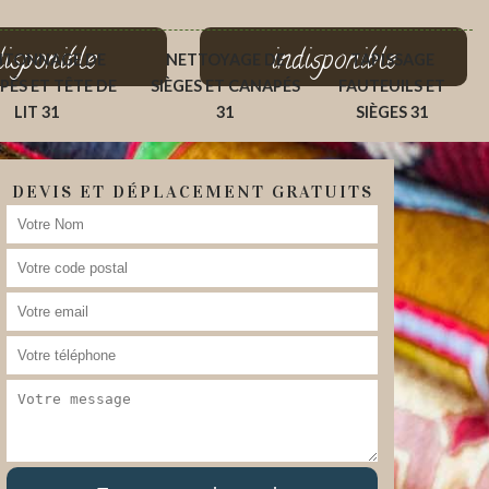
disponible
indisponible
ITONNAGE DE
NETTOYAGE DE
TAPISSAGE
PÉS ET TÊTE DE
SIÈGES ET CANAPÉS
FAUTEUILS ET
LIT 31
31
SIÈGES 31
DEVIS ET DÉPLACEMENT GRATUITS