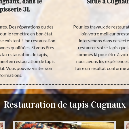
ugnaux, dans le
Situé à Cugnaux
pisserie 31.
ures. Des réparations ou des
Pour les travaux de restaura
our le remettre en bon état.
loin votre meilleur pres
ne existent. Une restauration
intervenons dans ce secte
nnes qualifiées. Si vous êtes
restaurer votre tapis quel 
la restauration de tapis,
sommes là pour être à votre
nnel en restauration de tapis
nous avons les expériences
tif. Vous pouvez visiter son
faire un résultat conforme 
nformations.
Restauration de tapis Cugnaux