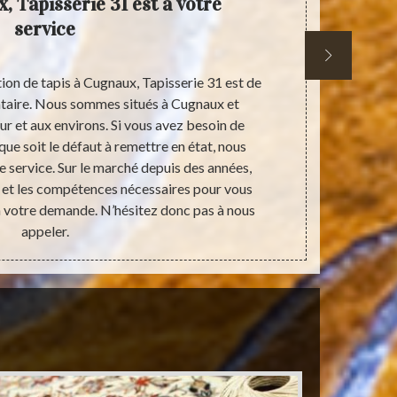
, Tapisserie 31 est à votre
Adr
service
rest
tion de tapis à Cugnaux, Tapisserie 31 est de
Objets d’orne
tataire. Nous sommes situés à Cugnaux et
entretenus. D
ur et aux environs. Si vous avez besoin de
tapis comme
que soit le défaut à remettre en état, nous
état. Des pr
 service. Sur le marché depuis des années,
les propri
 et les compétences nécessaires pour vous
dispose de
à votre demande. N’hésitez donc pas à nous
tapis. Les con
appeler.