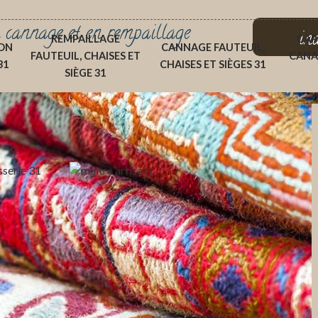
 cannage et en rempaillage
in
REMPAILLAGE
CAP
ON
CANNAGE FAUTEUIL,
FAUTEUIL, CHAISES ET
CANA
31
CHAISES ET SIÈGES 31
SIÈGE 31