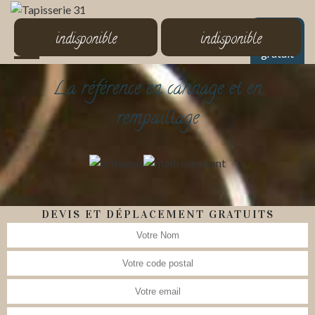
MENU
indisponible
indisponible
Devis
gratuit
La référence en cannage et en
rempaillage
DEVIS ET DÉPLACEMENT GRATUITS