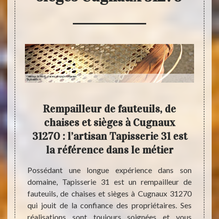
tion
Rempailleur de fauteuils, de
Tap
e et
chaises et sièges à Cugnaux
cann
31270 : l’artisan Tapisserie 31 est
la référence dans le métier
es, de
L’entr
r votre
siège
Possédant une longue expérience dans son
e bonne
mettr
domaine, Tapisserie 31 est un rempailleur de
vre dans
savoir
fauteuils, de chaises et sièges à Cugnaux 31270
 permet
vous l
qui jouit de la confiance des propriétaires. Ses
us avez
bénéfi
réalisations sont toujours soignées et vous