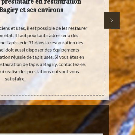
n prestataire en restauration
Con
 Bagiry et ses environs
iens et usés, il est possible de les restaurer
Si vous avez
n état. Il faut pourtant s’adresser à des
vous c
e Tapisserie 31 dans la restauration des
professio
nel doit aussi disposer des équipements
restaurer to
tion réussie de tapis usés. Si vous êtes en
n’importe 
estauration de tapis à Bagiry, contactez-le.
restauratio
ui réalise des prestations qui vont vous
travail bie
satisfaire.
bénéficie