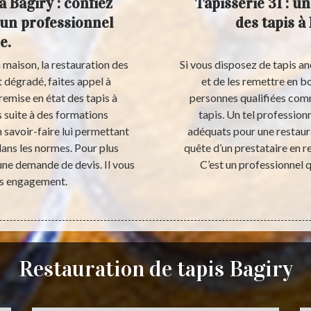
à Bagiry : confiez
Tapisserie 31 : u
, un professionnel
des tapis à
e.
a maison, la restauration des
Si vous disposez de tapis anc
st dégradé, faites appel à
et de les remettre en bo
remise en état des tapis à
personnes qualifiées comm
 suite à des formations
tapis. Un tel profession
n savoir-faire lui permettant
adéquats pour une restaura
dans les normes. Pour plus
quête d’un prestataire en r
 une demande de devis. Il vous
C’est un professionnel q
ans engagement.
Restauration de tapis Bagiry