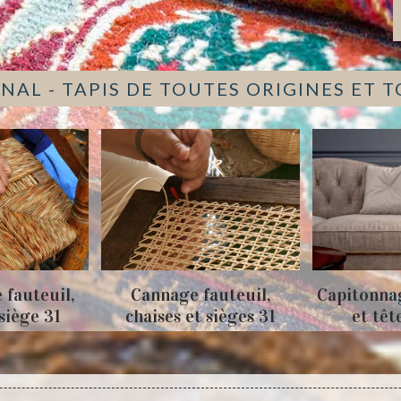
NAL - TAPIS DE TOUTES ORIGINES ET 
 fauteuil,
Cannage fauteuil,
Capitonna
 siège 31
chaises et sièges 31
et têt