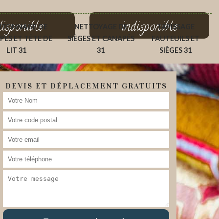
disponible
indisponible
ITONNAGE DE
NETTOYAGE DE
TAPISSAGE
PÉS ET TÊTE DE
SIÈGES ET CANAPÉS
FAUTEUILS ET
LIT 31
31
SIÈGES 31
DEVIS ET DÉPLACEMENT GRATUITS