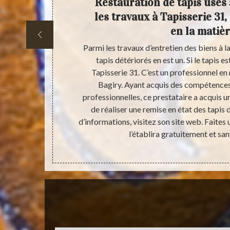
, fiez-
Restauration de tapis usés 
31510.
les travaux à Tapisserie 31
en la matièr
nées. Des
Parmi les travaux d’entretien des biens à l
 décor de la
tapis détériorés en est un. Si le tapis e
nnels comme
Tapisserie 31. C’est un professionnel en 
prestataire a
Bagiry. Ayant acquis des compétences
estauration de
professionnelles, ce prestataire a acquis u
visagez de lui
de réaliser une remise en état des tapis 
 Le devis sera
d’informations, visitez son site web. Faites
l’établira gratuitement et s