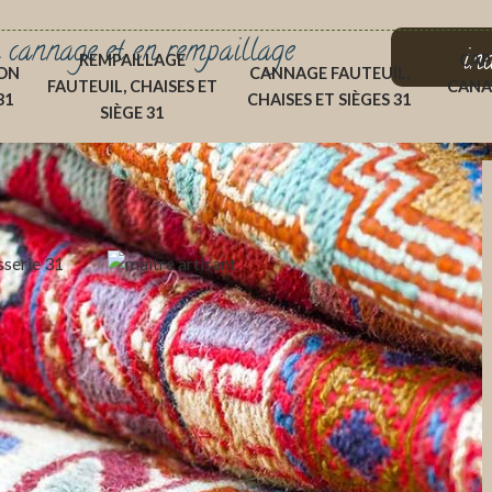
 cannage et en rempaillage
in
REMPAILLAGE
CAP
ON
CANNAGE FAUTEUIL,
FAUTEUIL, CHAISES ET
CANA
31
CHAISES ET SIÈGES 31
SIÈGE 31