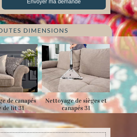
TOUTES DIMENSIONS
ge de canapés
Nettoyage de sièges et
Tapiss
e de lit 31
canapés 31