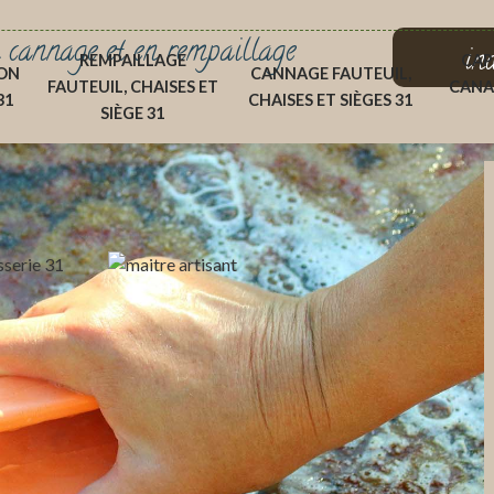
 cannage et en rempaillage
in
REMPAILLAGE
CAP
ON
CANNAGE FAUTEUIL,
FAUTEUIL, CHAISES ET
CANA
31
CHAISES ET SIÈGES 31
SIÈGE 31