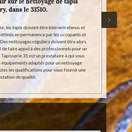
nir sur le nettoyage de tapis
Tapisse
ry, dans le 31510.
profo
r, les tapis doivent être bien entretenus et
Pour un entr
 piétinés en permanence par les occupants et
solution p
. Des nettoyages réguliers doivent être alors
compliquée e
 de faire appel à des professionnels pour un
professionne
 Tapisserie 31 est un prestataire à qui vous
pouvez con
es équipements adaptés pour un nettoyage
services et s
utes les qualifications pour vous fournir une
est parmi ce
station de qualité.