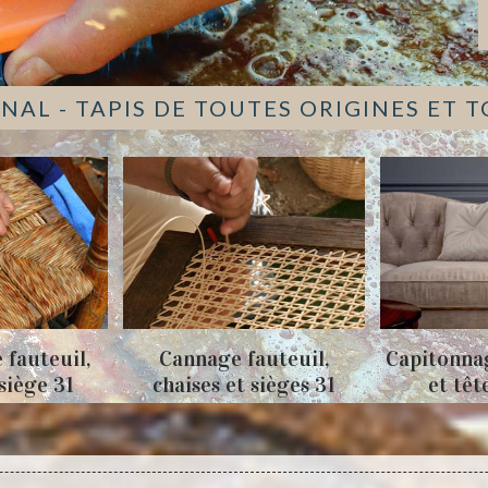
NAL - TAPIS DE TOUTES ORIGINES ET 
 fauteuil,
Cannage fauteuil,
Capitonna
 siège 31
chaises et sièges 31
et têt