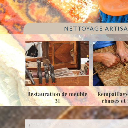
NETTOYAGE ARTISA
apis 31
Restauration de meuble
Rempaillage
31
chaises et