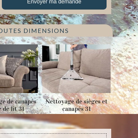
TOUTES DIMENSIONS
ge de canapés
Nettoyage de sièges et
Tapiss
e de lit 31
canapés 31