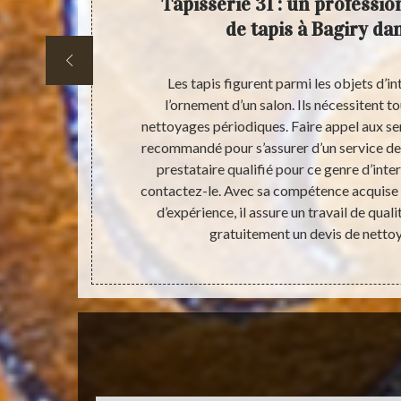
irons :
Tapisserie 31 : un professi
de tapis à Bagiry da
 aisée. Mais
Les tapis figurent parmi les objets d’in
nnel qualifié.
l’ornement d’un salon. Ils nécessitent t
ener à des
nettoyages périodiques. Faire appel aux se
e compétent,
recommandé pour s’assurer d’un service de 
 parfait des
prestataire qualifié pour ce genre d’inte
tuftés ou des
contactez-le. Avec sa compétence acquise 
de nettoyage
d’expérience, il assure un travail de qual
gratuitement un devis de nettoy