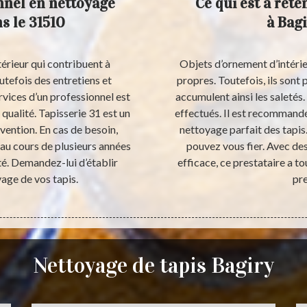
onnel en nettoyage
Ce qui est à rete
ns le 31510
à Bagi
térieur qui contribuent à
Objets d’ornement d’intérieu
outefois des entretiens et
propres. Toutefois, ils sont
rvices d’un professionnel est
accumulent ainsi les saletés
qualité. Tapisserie 31 est un
effectués. Il est recommandé
rvention. En cas de besoin,
nettoyage parfait des tapis.
au cours de plusieurs années
pouvez vous fier. Avec d
ité. Demandez-lui d’établir
efficace, ce prestataire a to
age de vos tapis.
pre
Nettoyage de tapis Bagiry