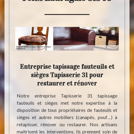
ièges
Entreprise tapissage fauteuils et
Tap
sièges Tapisserie 31 pour
le
restaurer et rénover
uteuils
31 vous
Notre entreprise Tapisserie 31 tapissage
Le ta
is. La
fauteuils et sièges met notre expertise à la
opérat
ervice
disposition de tous propriétaires de fauteuils et
répara
de peut
sièges et autres mobiliers (canapés, pouf…) à
cette 
e devis
retapisser, rénover ou restaurer. Nos artisans
socié
liser
maitrisent les interventions. Ils prennent soin de
existo