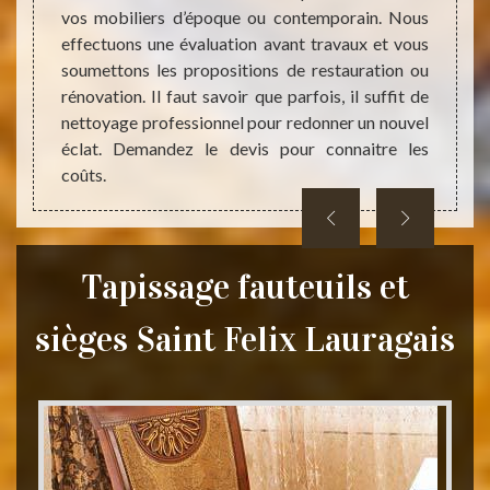
on des
vos mobiliers d’époque ou contemporain. Nous
interv
eure de
effectuons une évaluation avant travaux et vous
sièges
rs prix
soumettons les propositions de restauration ou
réalis
cie des
rénovation. Il faut savoir que parfois, il suffit de
mettre
nettoyage professionnel pour redonner un nouvel
propos
éclat. Demandez le devis pour connaitre les
des meu
coûts.
Tapissage fauteuils et
sièges Saint Felix Lauragais