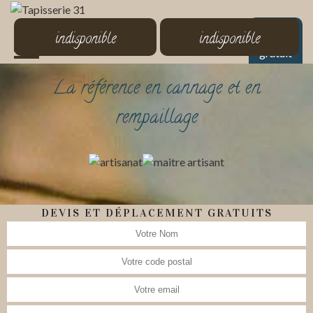
MENU
indisponible
indisponible
Devis
gratuit
La référence en cannage et en
rempaillage
DEVIS ET DÉPLACEMENT GRATUITS