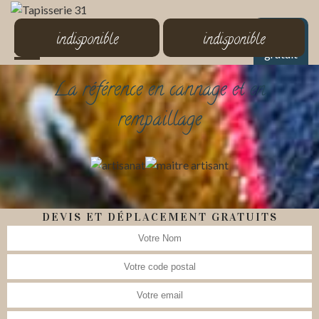
MENU
indisponible
indisponible
Devis
gratuit
La référence en cannage et en
rempaillage
DEVIS ET DÉPLACEMENT GRATUITS