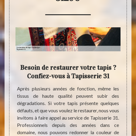
Besoin de restaurer votre tapis ?
est
Confiez-vous à Tapisserie 31
Viei
Après plusieurs années de fonction, même les
tissus de haute qualité peuvent subir des
ration.
Les ta
dégradations. Si votre tapis présente quelques
e usés.
piéti
défauts, et que vous voulez le restaurer, nous vous
confier
dégra
invitons à faire appel au service de Tapisserie 31.
rie 31.
restau
Professionnels depuis des années dans ce
rience
recom
domaine, nous pouvons redonner la couleur de
s qu’il
Tapiss