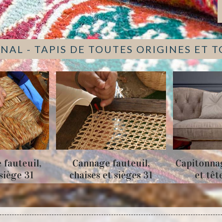
NAL - TAPIS DE TOUTES ORIGINES ET 
 fauteuil,
Cannage fauteuil,
Capitonna
 siège 31
chaises et sièges 31
et têt