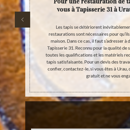
uration
Pour une restauration de ta
acter.
vous à Tapisserie 31 à Ura
ent des pièces
Les tapis se détériorent inévitablemen
ées, il est
restaurations sont nécessaires pour qu’ils
el service,
maison. Dans ce cas, il faut s’adresser 
pose des
Tapisserie 31. Reconnu pour la qualité de s
lus, les prix
toutes les qualifications et les matériels r
cherche d’un
tapis satisfaisante. Pour un devis des trav
 à Tapisserie
confier, contactez-le, si vous êtes à Urau,
uitement.
gratuit et ne vous eng