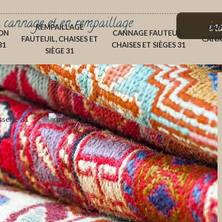
 cannage et en rempaillage
in
REMPAILLAGE
CAP
ON
CANNAGE FAUTEUIL,
FAUTEUIL, CHAISES ET
CANA
31
CHAISES ET SIÈGES 31
SIÈGE 31