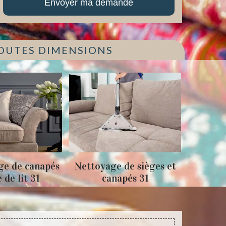
TOUTES DIMENSIONS
ge de canapés
Nettoyage de sièges et
Tapiss
e de lit 31
canapés 31