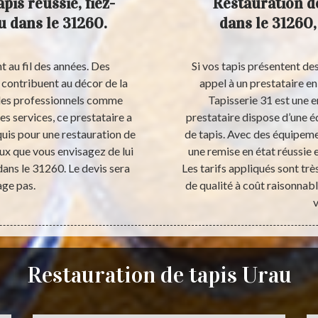
pis réussie, fiez-
Restauration d
u dans le 31260.
dans le 31260, 
t au fil des années. Des
Si vos tapis présentent de
 contribuent au décor de la
appel à un prestataire en
à des professionnels comme
Tapisserie 31 est une
es services, ce prestataire a
prestataire dispose d’une é
equis pour une restauration de
de tapis. Avec des équipeme
aux que vous envisagez de lui
une remise en état réussie e
 dans le 31260. Le devis sera
Les tarifs appliqués sont tr
age pas.
de qualité à coût raisonnabl
v
Restauration de tapis Urau