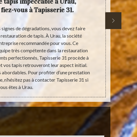
e tapis impeccable à Urau,
Tapisse
fiez-vous à Tapisserie 31.
s signes de dégradations, vous devez faire
Si vous dispo
 restauration de tapis. À Urau, la société
et de le
 entreprise recommandée pour vous. Ce
personnes 
quipe très compétente dans la restauration
tapis. Un
nts perfectionnés, Tapisserie 31 procède à
adéquats po
t vos tapis retrouveront leur aspect initial.
quête d’un 
ès abordables. Pour profiter d’une prestation
C’est un 
e, n’hésitez pas à contacter Tapisserie 31 si
ous êtes à Urau.