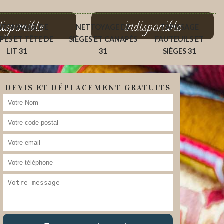
disponible
indisponible
ITONNAGE DE
NETTOYAGE DE
TAPISSAGE
PÉS ET TÊTE DE
SIÈGES ET CANAPÉS
FAUTEUILS ET
LIT 31
31
SIÈGES 31
DEVIS ET DÉPLACEMENT GRATUITS