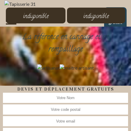
MENU
indisponible
indisponible
Devis
gratuit
La référence en cannage et en
rempaillage
DEVIS ET DÉPLACEMENT GRATUITS