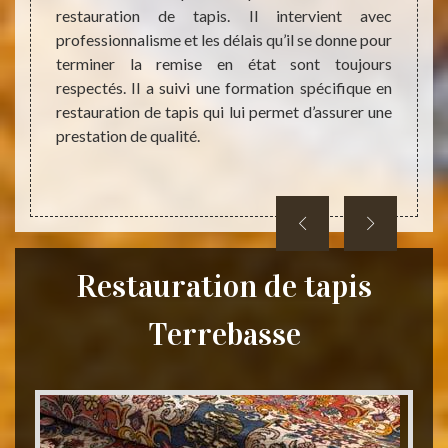
ans la
restauration de tapis. Il intervient avec
est un
rie 31.
professionnalisme et les délais qu’il se donne pour
des ta
pis qui
terminer la remise en état sont toujours
son ac
f. Vous
respectés. Il a suivi une formation spécifique en
succès
r plus
restauration de tapis qui lui permet d’assurer une
très co
prestation de qualité.
Restauration de tapis
Terrebasse