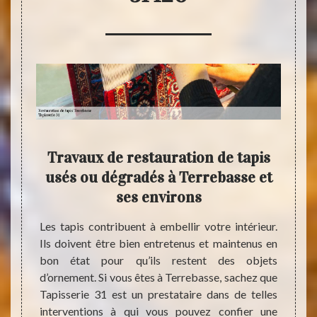
Travaux de restauration de tapis
Qui
iez-
usés ou dégradés à Terrebasse et
d
ses environs
usures.
Les tapis contribuent à embellir votre intérieur.
Pour 
tielles
Ils doivent être bien entretenus et maintenus en
intérie
n état.
bon état pour qu’ils restent des objets
Mais 
domaine
d’ornement. Si vous êtes à Terrebasse, sachez que
piétin
ut être
Tapisserie 31 est un prestataire dans de telles
maiso
us êtes
interventions à qui vous pouvez confier une
dégrad