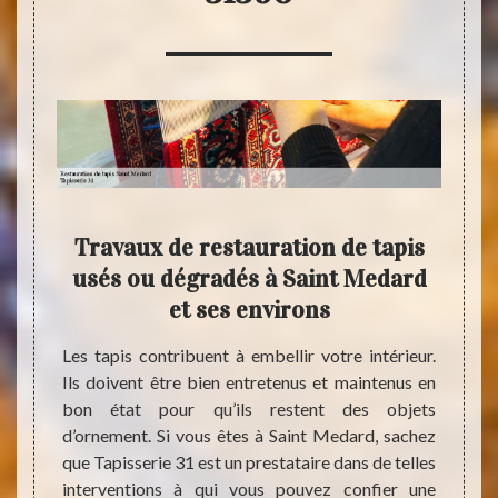
int
Travaux de restauration de tapis
Res
qui
usés ou dégradés à Saint Medard
à 
et ses environs
vous ne
Les tapis contribuent à embellir votre intérieur.
Si vo
uration
Ils doivent être bien entretenus et maintenus en
dégra
à des
bon état pour qu’ils restent des objets
presta
 Saint
d’ornement. Si vous êtes à Saint Medard, sachez
Medar
sent à
que Tapisserie 31 est un prestataire dans de telles
entr
rer des
interventions à qui vous pouvez confier une
presta