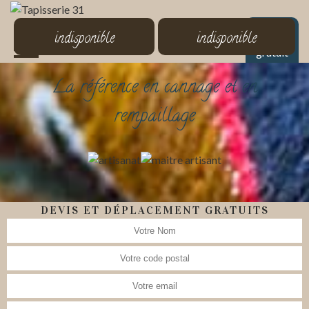
MENU
indisponible
indisponible
Devis
gratuit
La référence en cannage et en
rempaillage
DEVIS ET DÉPLACEMENT GRATUITS