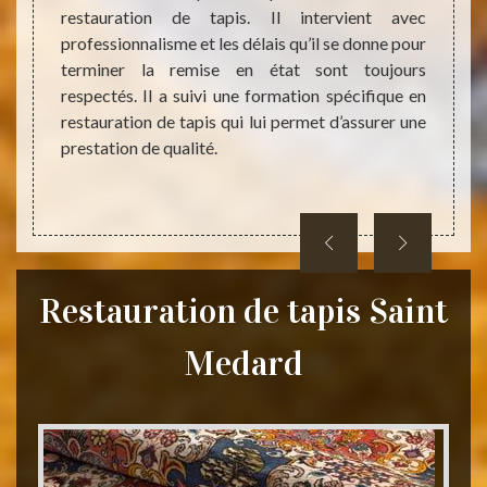
a suivi
restauration de tapis. Il intervient avec
dans 
tion de
professionnalisme et les délais qu’il se donne pour
équip
es pour
terminer la remise en état sont toujours
procèd
ctez-le
respectés. Il a suivi une formation spécifique en
retrou
dés.
restauration de tapis qui lui permet d’assurer une
appliq
prestation de qualité.
d’une 
n’hési
êtes à
Restauration de tapis Saint
Medard