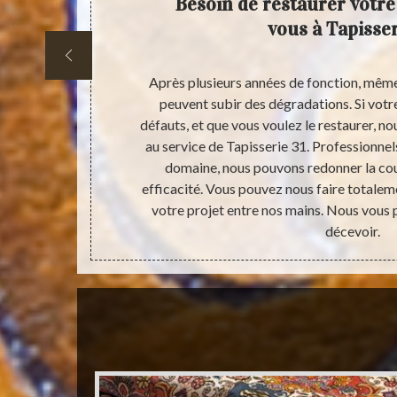
t ses
Besoin de restaurer votre 
x ?
vous à Tapisser
forcément les
Après plusieurs années de fonction, même 
nt à des
peuvent subir des dégradations. Si votr
ropriétaires
défauts, et que vous voulez le restaurer, no
 tapis usés ou
au service de Tapisserie 31. Professionne
sionnelle en
domaine, nous pouvons redonner la cou
 pour réaliser
efficacité. Vous pouvez nous faire totaleme
n état de vos
votre projet entre nos mains. Nous vous
décevoir.