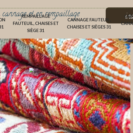
 cannage et en rempaillage
in
REMPAILLAGE
CAP
ON
CANNAGE FAUTEUIL,
FAUTEUIL, CHAISES ET
CANA
31
CHAISES ET SIÈGES 31
SIÈGE 31