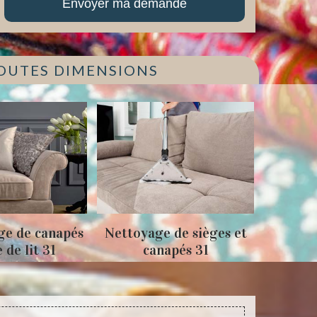
TOUTES DIMENSIONS
ge de canapés
Nettoyage de sièges et
Tapiss
e de lit 31
canapés 31