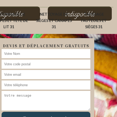
disponible
indisponible
ITONNAGE DE
NETTOYAGE DE
TAPISSAGE
PÉS ET TÊTE DE
SIÈGES ET CANAPÉS
FAUTEUILS ET
LIT 31
31
SIÈGES 31
DEVIS ET DÉPLACEMENT GRATUITS