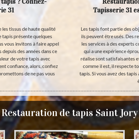
tapis ? Confiez-
Restauration
ie 31
Tapisserie 31 
les tissus de haute qualité
Les tapis font partie des o
e tapis présente quelques
ils peuvent être usés. Des re
us vous invitons à faire appel
les services à des experts 
ls depuis des années dans ce
qui a une expérience éprou
leur de votre tapis avec
réalise sont satisfaisantes e
nt confiance, alors, confiez
comme il est, il respecte t
 promettons de ne pas vous
tapis. Si vous avez des tapis 
Restauration de tapis Saint Jory