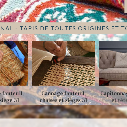
NAL - TAPIS DE TOUTES ORIGINES ET 
 fauteuil,
Cannage fauteuil,
Capitonna
 siège 31
chaises et sièges 31
et têt