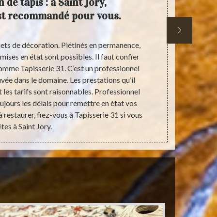
 de tapis : à Saint Jory,
Adr
est recommandé pour vous.
resta
bjets de décoration. Piétinés en permanence,
Objets d’orne
mises en état sont possibles. Il faut confier
entretenus. D
comme Tapisserie 31. C’est un professionnel
tapis comme
vée dans le domaine. Les prestations qu’il
état. Des pro
t les tarifs sont raisonnables. Professionnel
les propri
oujours les délais pour remettre en état vos
dispose de
à restaurer, fiez-vous à Tapisserie 31 si vous
tapis. Les con
êtes à Saint Jory.