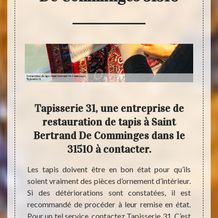
à un
Tapisserie 31, une entreprise de
Tra
n de
restauration de tapis à Saint
usés
Bertrand De Comminges dans le
De
31510 à contacter.
oposent
Les ta
usés ou
Ils do
Les tapis doivent être en bon état pour qu’ils
s. Mais
bon é
soient vraiment des pièces d’ornement d’intérieur.
ations
d’orne
Si des détériorations sont constatées, il est
vaises
Commi
recommandé de procéder à leur remise en état.
sionnel
presta
Pour un tel service, contactez Tapisserie 31. C’est