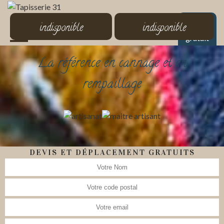
MENU
indisponible
indisponible
Devis
gratuit
La référence en cannage et en
rempaillage
DEVIS ET DÉPLACEMENT GRATUITS