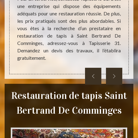
choisie.
pouvez
une entreprise qui dispose des équipements
 pouvez
interv
adéquats pour une restauration réussie. De plus,
reconnu
qu’il 
les prix pratiqués sont des plus abordables. Si
 Saint
toujou
vous êtes à la recherche d’un prestataire en
itions
spécif
restauration de tapis à Saint Bertrand De
z-le si
d’assur
Comminges, adressez-vous à Tapisserie 31.
Demandez un devis des travaux, il l’établira
gratuitement.
Restauration de tapis Saint
Bertrand De Comminges