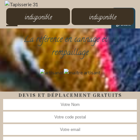
MENU
indisponible
indisponible
Devis
gratuit
La référence en cannage et en
rempaillage
DEVIS ET DÉPLACEMENT GRATUITS