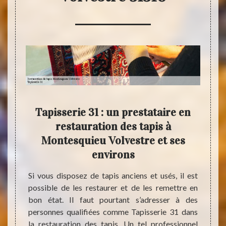
is ?
Tapisserie 31 : un prestataire en
R
31
restauration des tapis à
Mon
Montesquieu Volvestre et ses
le
ême les
environs
p
ir des
uelques
Si vous disposez de tapis anciens et usés, il est
Parmi 
us vous
possible de les restaurer et de les remettre en
maison
rie 31.
bon état. Il faut pourtant s’adresser à des
un. S
ans ce
personnes qualifiées comme Tapisserie 31 dans
Tapiss
leur de
la restauration des tapis. Un tel professionnel
état d