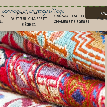
 cannage et en rempaillage
in
REMPAILLAGE
CAP
ON
CANNAGE FAUTEUIL,
FAUTEUIL, CHAISES ET
CANA
31
CHAISES ET SIÈGES 31
SIÈGE 31