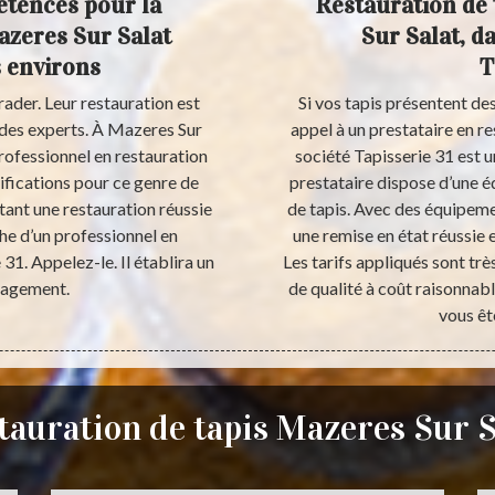
étences pour la
Restauration de 
azeres Sur Salat
Sur Salat, da
s environs
T
rader. Leur restauration est
Si vos tapis présentent de
es des experts. À Mazeres Sur
appel à un prestataire en re
professionnel en restauration
société Tapisserie 31 est
ifications pour ce genre de
prestataire dispose d’une é
tant une restauration réussie
de tapis. Avec des équipeme
che d’un professionnel en
une remise en état réussie e
 31. Appelez-le. Il établira un
Les tarifs appliqués sont tr
ngagement.
de qualité à coût raisonnabl
vous êt
tauration de tapis Mazeres Sur S