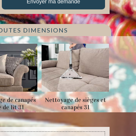
TOUTES DIMENSIONS
Nettoyage de sièges et
Tapissage fauteuils et
canapés 31
sièges 31