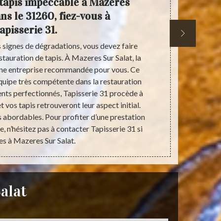
tapis impeccable à Mazeres
Restaur
ns le 31260, fiez-vous à
apisserie 31.
s signes de dégradations, vous devez faire
Les tapis, av
stauration de tapis. À Mazeres Sur Salat, la
peuvent s
 une entreprise recommandée pour vous. Ce
Mazeres Sur 
quipe très compétente dans la restauration
services de
nts perfectionnés, Tapisserie 31 procède à
Avec des a
t vos tapis retrouveront leur aspect initial.
inégalable. D
ès abordables. Pour profiter d’une prestation
état des tapi
e, n’hésitez pas à contacter Tapisserie 31 si
Visi
es à Mazeres Sur Salat.
alat