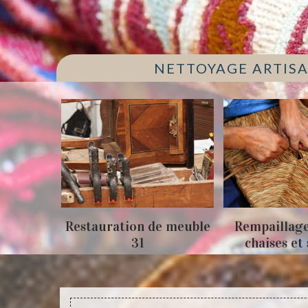
NETTOYAGE ARTISA
uration de meuble
Rempaillage fauteuil,
31
chaises et siège 31