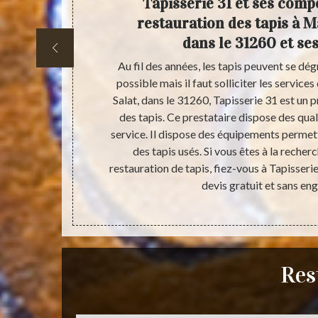
ec le
Tapisserie 31 et ses comp
restauration des tapis à M
dans le 31260 et se
ites attention
Au fil des années, les tapis peuvent se dég
le dessin et
possible mais il faut solliciter les servic
, votre tapis
Salat, dans le 31260, Tapisserie 31 est un 
erie 31 pour le
des tapis. Ce prestataire dispose des qual
tauration de
service. Il dispose des équipements permet
on de qualité
des tapis usés. Si vous êtes à la recher
leur de votre
restauration de tapis, fiez-vous à Tapisserie
devis gratuit et sans e
Res