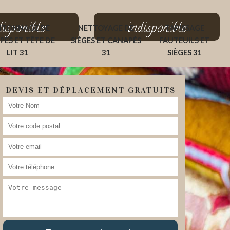
disponible
indisponible
ITONNAGE DE
NETTOYAGE DE
TAPISSAGE
PÉS ET TÊTE DE
SIÈGES ET CANAPÉS
FAUTEUILS ET
LIT 31
31
SIÈGES 31
DEVIS ET DÉPLACEMENT GRATUITS