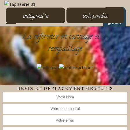
MENU
indisponible
indisponible
Devis
gratuit
La référence en cannage et en
rempaillage
DEVIS ET DÉPLACEMENT GRATUITS