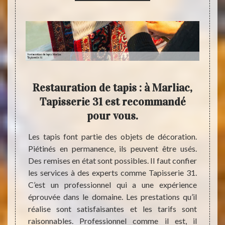
e en
Restauration de tapis : à Marliac,
ac et
Tapisserie 31 est recommandé
pour vous.
 il est
Les tapis font partie des objets de décoration.
Chez T
ttre en
Piétinés en permanence, ils peuvent être usés.
peut 
 à des
Des remises en état sont possibles. Il faut confier
tradi
31 dans
les services à des experts comme Tapisserie 31.
l’évol
sionnel
C’est un professionnel qui a une expérience
permet
déquats
éprouvée dans le domaine. Les prestations qu’il
restau
sés. Si
réalise sont satisfaisantes et les tarifs sont
sont t
ire en
raisonnables. Professionnel comme il est, il
resta