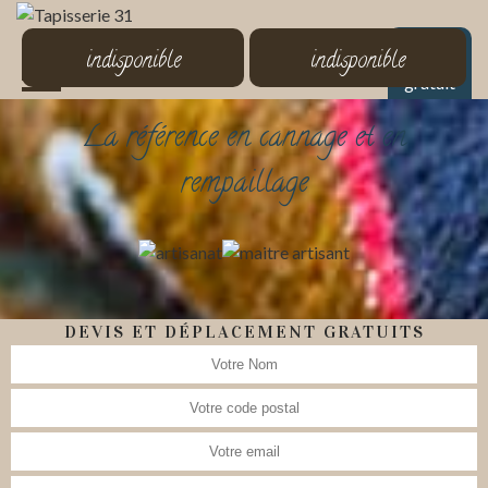
MENU
indisponible
indisponible
Devis
gratuit
La référence en cannage et en
rempaillage
DEVIS ET DÉPLACEMENT GRATUITS