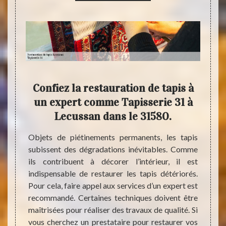
plus
Confiez la restauration de tapis à
Ad
 de
un expert comme Tapisserie 31 à
pou
80 ?
Lecussan dans le 31580.
ommence
Objets de piétinements permanents, les tapis
Objets
mise en
subissent des dégradations inévitables. Comme
être e
aurer un
ils contribuent à décorer l’intérieur, il est
contra
vaux de
indispensable de restaurer les tapis détériorés.
tapis
cussan,
Pour cela, faire appel aux services d’un expert est
proc
taires
recommandé. Certaines techniques doivent être
profes
tataire
maîtrisées pour réaliser des travaux de qualité. Si
À Lec
alable.
vous cherchez un prestataire pour restaurer vos
Tapiss