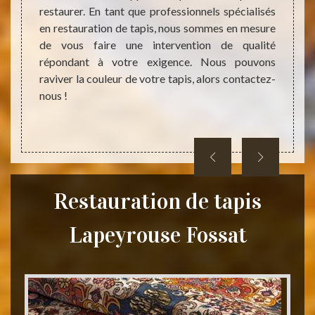
e votre
restaurer. En tant que professionnels spécialisés
des c
rons un
en restauration de tapis, nous sommes en mesure
profes
épond à
de vous faire une intervention de qualité
savoir
vice de
répondant à votre exigence. Nous pouvons
en éta
 à tout
raviver la couleur de votre tapis, alors contactez-
d’info
nous !
demand
et san
Restauration de tapis
Lapeyrouse Fossat