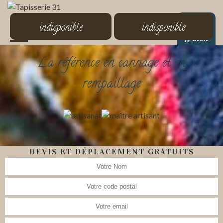
MENU
indisponible
indisponible
Devis
gratuit
La référence en cannage et en
rempaillage
DEVIS ET DÉPLACEMENT GRATUITS