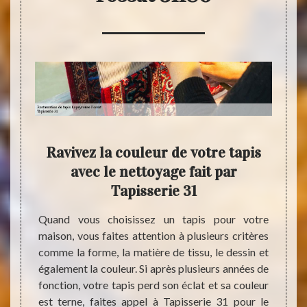
otre
Ravivez la couleur de votre tapis
R
avec le nettoyage fait par
La
Tapisserie 31
tion de
p
eillons
Quand vous choisissez un tapis pour votre
ssiers
maison, vous faites attention à plusieurs critères
Parmi 
nnées
comme la forme, la matière de tissu, le dessin et
maison
ut type
également la couleur. Si après plusieurs années de
un. S
vailler
fonction, votre tapis perd son éclat et sa couleur
Tapiss
 Alors,
est terne, faites appel à Tapisserie 31 pour le
état d