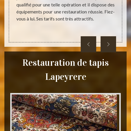
uveront
qualifié pour une telle opération et il dispose des
réalis
nt très
équipements pour une restauration réussie. Fiez-
inform
tion de
vous à lui. Ses tarifs sont très attractifs.
visitez
 pas à
yrere.
Restauration de tapis
Lapeyrere