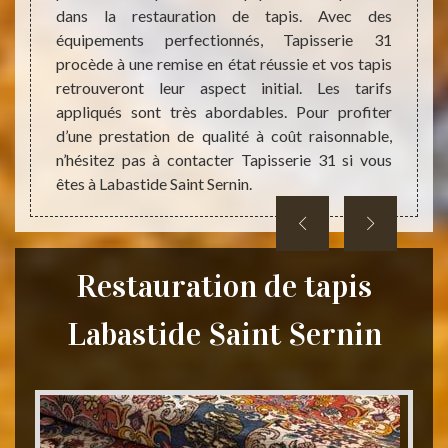
ez nous
dans la restauration de tapis. Avec des
en qu
z votre
équipements perfectionnés, Tapisserie 31
restau
tons de
procède à une remise en état réussie et vos tapis
C’est 
retrouveront leur aspect initial. Les tarifs
plusie
appliqués sont très abordables. Pour profiter
pouve
d’une prestation de qualité à coût raisonnable,
d’info
n’hésitez pas à contacter Tapisserie 31 si vous
êtes à Labastide Saint Sernin.
Restauration de tapis
Labastide Saint Sernin