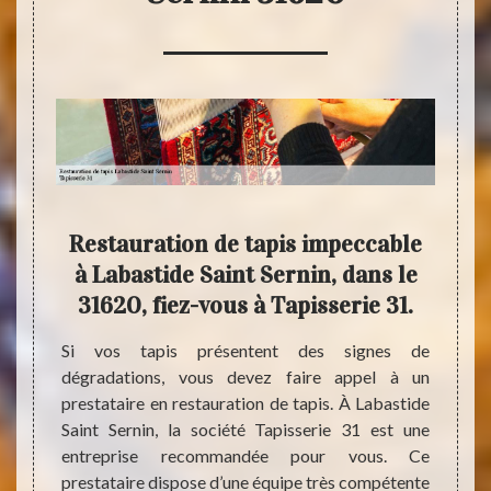
is ?
Restauration de tapis impeccable
Res
31
à Labastide Saint Sernin, dans le
Sain
31620, fiez-vous à Tapisserie 31.
ême les
ir des
Si vos tapis présentent des signes de
Un tap
uelques
dégradations, vous devez faire appel à un
Des ré
us vous
prestataire en restauration de tapis. À Labastide
sont n
rie 31.
Saint Sernin, la société Tapisserie 31 est une
Des pr
ans ce
entreprise recommandée pour vous. Ce
existe
leur de
prestataire dispose d’une équipe très compétente
confié