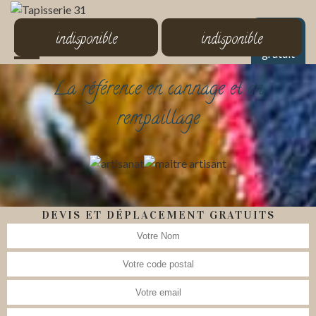
MENU
indisponible
indisponible
Devis
gratuit
La référence en cannage et en
rempaillage
DEVIS ET DÉPLACEMENT GRATUITS