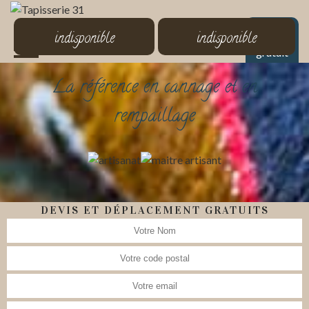
MENU
indisponible
indisponible
Devis
gratuit
La référence en cannage et en
rempaillage
DEVIS ET DÉPLACEMENT GRATUITS