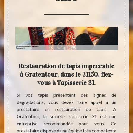
e de
Restauration de tapis impeccable
ntour
à Gratentour, dans le 31150, fiez-
Gra
.
vous à Tapisserie 31.
 qu’ils
Si vos tapis présentent des signes de
Un tap
érieur.
dégradations, vous devez faire appel à un
Des ré
 il est
prestataire en restauration de tapis. À
sont n
n état.
Gratentour, la société Tapisserie 31 est une
Des pr
. C’est
entreprise recommandée pour vous. Ce
existe
ements
prestataire dispose d’une équipe très compétente
confié