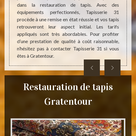
e plus,
dans la restauration de tapis. Avec des
en qu
les. Si
équipements perfectionnés, Tapisserie 31
restau
aire en
procède à une remise en état réussie et vos tapis
C’est 
ez-vous
retrouveront leur aspect initial. Les tarifs
plusie
aux, il
appliqués sont très abordables. Pour profiter
pouve
d’une prestation de qualité à coût raisonnable,
d’info
n’hésitez pas à contacter Tapisserie 31 si vous
êtes à Gratentour.
Restauration de tapis
Gratentour