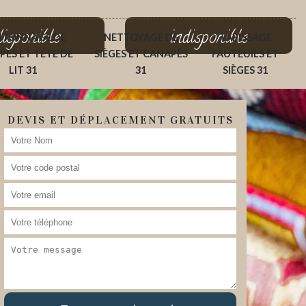
disponible
indisponible
ITONNAGE DE
NETTOYAGE DE
TAPISSAGE
PÉS ET TÊTE DE
SIÈGES ET CANAPÉS
FAUTEUILS ET
LIT 31
31
SIÈGES 31
DEVIS ET DÉPLACEMENT GRATUITS