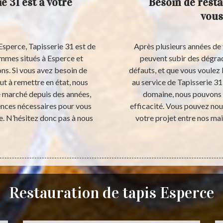
e 31 est à votre
Besoin de resta
vous
Esperce, Tapisserie 31 est de
Après plusieurs années de 
ommes situés à Esperce et
peuvent subir des dégrad
ns. Si vous avez besoin de
défauts, et que vous voulez l
aut à remettre en état, nous
au service de Tapisserie 31
le marché depuis des années,
domaine, nous pouvons r
ences nécessaires pour vous
efficacité. Vous pouvez nou
e. N’hésitez donc pas à nous
votre projet entre nos ma
Restauration de tapis Esperce