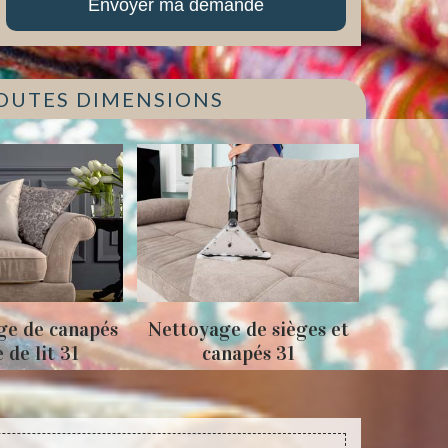
TOUTES DIMENSIONS
ge de canapés
Nettoyage de sièges et
Tapiss
e de lit 31
canapés 31