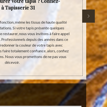
urer votre tapis ? Confiez-
Restau
 à Tapisserie 31
fonction, même les tissus de haute qualité
Les tapis fo
ations. Si votre tapis présente quelques
ils peuvent ê
e restaurer, nous vous invitons à faire appel
les services
. Professionnels depuis des années dans ce
qui a une e
edonner la couleur de votre tapis avec
réalise sont 
s faire totalement confiance, alors, confiez
comme il est
ins. Nous vous promettons de ne pas vous
tapis. Si vous
décevoir.