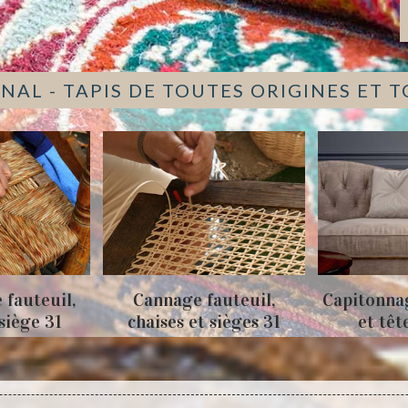
NAL - TAPIS DE TOUTES ORIGINES ET 
 fauteuil,
Cannage fauteuil,
Capitonna
 siège 31
chaises et sièges 31
et têt