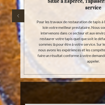
 confiez
Situé à Esperce, Tapisseri
sionnel
service
tauration des
Pour les travaux de restauration de tapis à 
es appel à
loin votre meilleur prestataire. Nous s
des tapis à
intervenons dans ce secteur et aux enviro
ormations
restaurer votre tapis quel que soit le déf
ui permettant
sommes là pour être à votre service. Sur 
. Pour plus
nous avons les expériences et les compét
 devis. Il vous
faire un résultat conforme à votre demand
appeler.