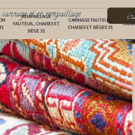
 cannage et en rempaillage
in
REMPAILLAGE
CAP
ON
CANNAGE FAUTEUIL,
FAUTEUIL, CHAISES ET
CANA
31
CHAISES ET SIÈGES 31
SIÈGE 31