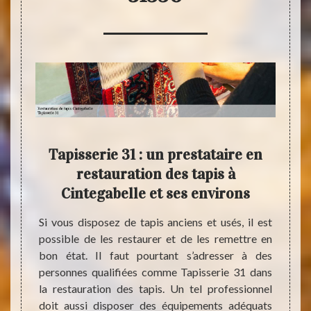
e de
Tapisserie 31 : un prestataire en
restauration des tapis à
 à
Cintegabelle et ses environs
Ci
Si vous disposez de tapis anciens et usés, il est
Les ta
possible de les restaurer et de les remettre en
qui, à
 qu’ils
bon état. Il faut pourtant s’adresser à des
Comme 
érieur.
personnes qualifiées comme Tapisserie 31 dans
faut l
 il est
la restauration des tapis. Un tel professionnel
état s
n état.
doit aussi disposer des équipements adéquats
expert
. C’est