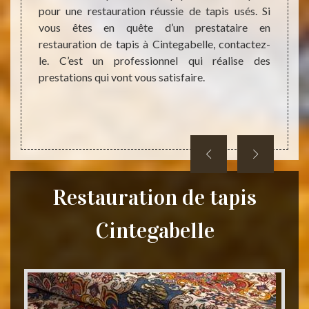
pour une restauration réussie de tapis usés. Si
31 est
ements
vous êtes en quête d’un prestataire en
de tap
e plus,
restauration de tapis à Cintegabelle, contactez-
réalis
les. Si
le. C’est un professionnel qui réalise des
inform
aire en
prestations qui vont vous satisfaire.
visitez
ressez-
is des
Restauration de tapis
Cintegabelle