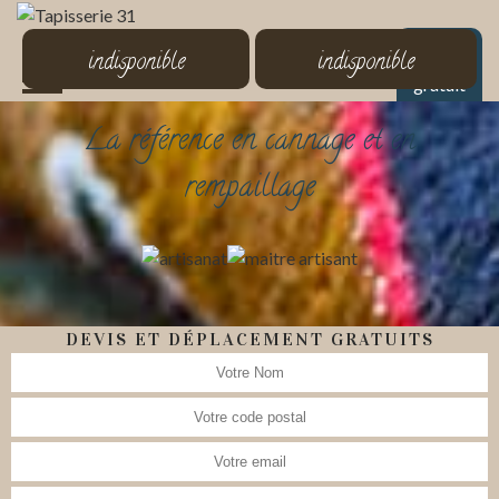
MENU
indisponible
indisponible
Devis
gratuit
La référence en cannage et en
rempaillage
DEVIS ET DÉPLACEMENT GRATUITS