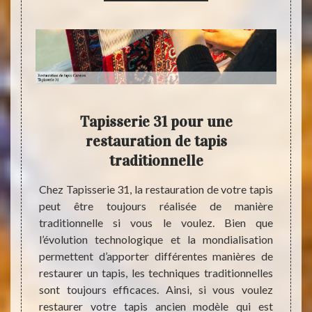
res,
Tapisserie 31 pour une
Situ
à
restauration de tapis
traditionnelle
Pour 
Cazere
usures.
Chez Tapisserie 31, la restauration de votre tapis
presta
tielles
peut être toujours réalisée de manière
interv
n état.
traditionnelle si vous le voulez. Bien que
vous a
domaine
l’évolution technologique et la mondialisation
que s
ut être
permettent d’apporter différentes manières de
somme
us êtes
restaurer un tapis, les techniques traditionnelles
march
ans la
sont toujours efficaces. Ainsi, si vous voulez
expéri
rie 31.
restaurer votre tapis ancien modèle qui est