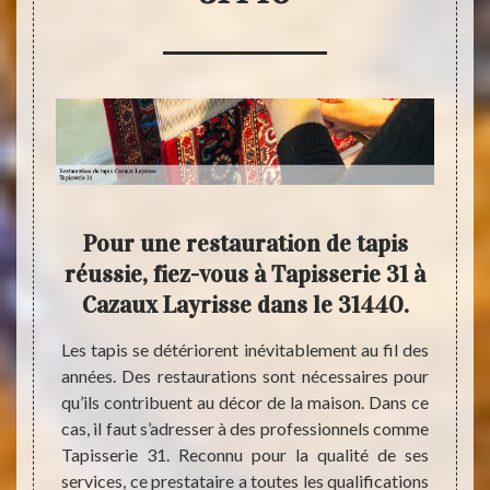
Pour une restauration de tapis
Con
réussie, fiez-vous à Tapisserie 31 à
Cazaux Layrisse dans le 31440.
Si vou
tapis 
e tapis
Les tapis se détériorent inévitablement au fil des
faire
anière
années. Des restaurations sont nécessaires pour
prof
en que
qu’ils contribuent au décor de la maison. Dans ce
d’expé
isation
cas, il faut s’adresser à des professionnels comme
de tap
ères de
Tapisserie 31. Reconnu pour la qualité de ses
avec n
nnelles
services, ce prestataire a toutes les qualifications