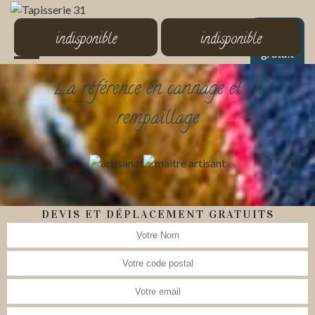
MENU
indisponible
indisponible
Devis
gratuit
La référence en cannage et en
rempaillage
DEVIS ET DÉPLACEMENT GRATUITS