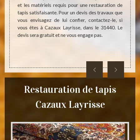
n’hési
 voulez
et les matériels requis pour une restauration de
tapis 
ui est
tapis satisfaisante. Pour un devis des travaux que
travai
 au bon
vous envisagez de lui confier, contactez-le, si
vos at
es une
vous êtes à Cazaux Layrisse, dans le 31440. Le
qualit
aux de
devis sera gratuit et ne vous engage pas.
momen
erts en
anière
Restauration de tapis
Cazaux Layrisse