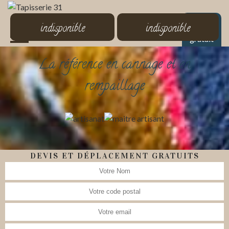
MENU
indisponible
indisponible
Devis
gratuit
La référence en cannage et en
rempaillage
DEVIS ET DÉPLACEMENT GRATUITS