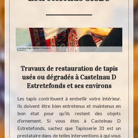
 31
Travaux de restauration de tapis
R
is à
usés ou dégradés à Castelnau D
Cast
ns le
Estretefonds et ses environs
le
p
Les tapis contribuent à embellir votre intérieur.
Ils doivent être bien entretenus et maintenus en
doivent
Parmi 
bon état pour qu’ils restent des objets
 le cas
maison
d’ornement. Si vous êtes à Castelnau D
 si vos
un. S
Estretefonds, sachez que Tapisserie 31 est un
faudra
Tapiss
prestataire dans de telles interventions à qui vous
. Des
état d