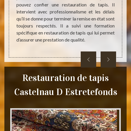
pouvez confier une restauration de tapis. Il
istent.
acquis
intervient avec professionnalisme et les délais
étaires
profes
qu’il se donne pour terminer la remise en état sont
ice. Il
savoir
toujours respectés. Il a suivi une formation
 remise
en éta
spécifique en restauration de tapis qui lui permet
rifaires
d’info
d’assurer une prestation de qualité.
z-le si
demand
et san
Restauration de tapis
Castelnau D Estretefonds