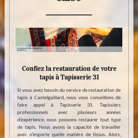
plus
Confiez la restauration de votre
Qui
 de
tapis à Tapisserie 31
des
le
Si vous avez besoin du service de restauration de
tapis à Castelgaillard, nous vous conseillons de
Pour 
faire appel à Tapisserie 31. Tapissiers
intérie
ommence
professionnels avec plusieurs années
Mais 
mise en
d’expérience, nous pouvons restaurer tout type
piétin
aurer un
de tapis. Nous avons la capacité de travailler
maiso
vaux de
avec n’importe quelle matière de tissus. Alors,
dégrad
el. À