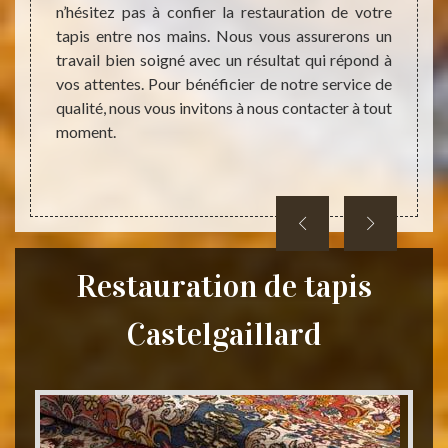
n’hésitez pas à confier la restauration de votre
est un
ce, les
tapis entre nos mains. Nous vous assurerons un
des ta
’est un
travail bien soigné avec un résultat qui répond à
son ac
e tapis
vos attentes. Pour bénéficier de notre service de
succès
outefois
qualité, nous vous invitons à nous contacter à tout
très co
moment.
Restauration de tapis
Castelgaillard