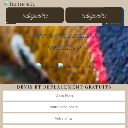
MENU
indisponible
indisponible
Devis
gratuit
La référence en cannage et en
rempaillage
DEVIS ET DÉPLACEMENT GRATUITS