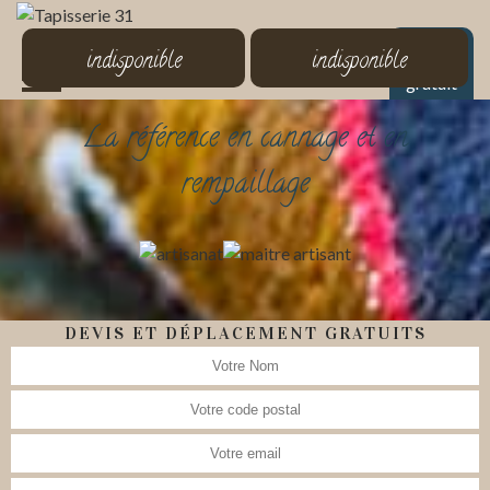
MENU
indisponible
indisponible
Devis
gratuit
La référence en cannage et en
rempaillage
DEVIS ET DÉPLACEMENT GRATUITS