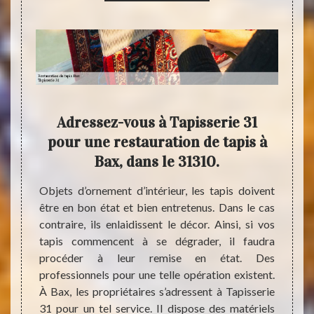
apis
Adressez-vous à Tapisserie 31
Rest
ses
pour une restauration de tapis à
Bax, dans le 31310.
érieur.
Objets d’ornement d’intérieur, les tapis doivent
Si vos
enus en
être en bon état et bien entretenus. Dans le cas
devez 
objets
contraire, ils enlaidissent le décor. Ainsi, si vos
est 
ez que
tapis commencent à se dégrader, il faudra
profes
 telles
procéder à leur remise en état. Des
propri
er une
professionnels pour une telle opération existent.
s’agit
t avec
À Bax, les propriétaires s’adressent à Tapisserie
prof
ne pour
31 pour un tel service. Il dispose des matériels
profess