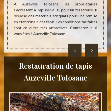
enté en
À Auzeville Tolosane, les propriétaires
rendus
confier
s’adressent à Tapisserie 31 pour un tel service. Il
Auzevi
ualité.
dispose des matériels adéquats pour une remise
faites
llées,
en état réussie des tapis. Les conditions tarifaires
la res
sont en outre très attractives. Contactez-le si
vous l
vous êtes à Auzeville Tolosane.
Restauration de tapis
Auzeville Tolosane