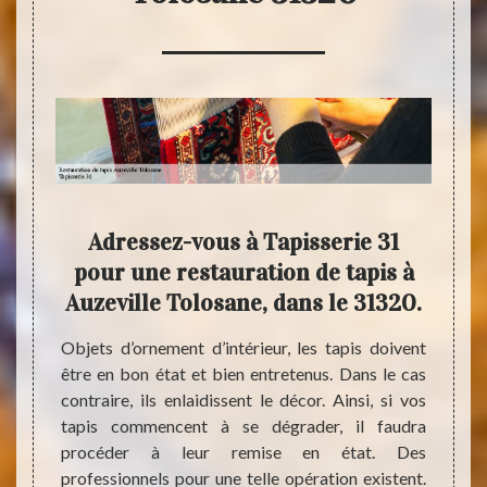
Adressez-vous à Tapisserie 31
ille
pour une restauration de tapis à
res
?
Auzeville Tolosane, dans le 31320.
rmanent
Objets d’ornement d’intérieur, les tapis doivent
Les pi
dation.
être en bon état et bien entretenus. Dans le cas
leur 
son, il
contraire, ils enlaidissent le décor. Ainsi, si vos
possib
mise en
tapis commencent à se dégrader, il faudra
pour u
l à des
procéder à leur remise en état. Des
Tapiss
losane,
professionnels pour une telle opération existent.
en état