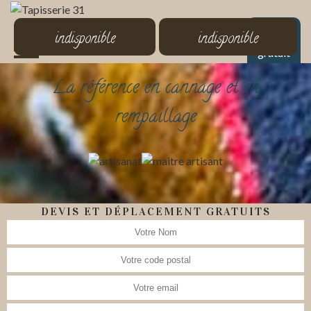
MENU
indisponible
indisponible
Devis
gratuit
La référence en cannage et en
rempaillage
DEVIS ET DÉPLACEMENT GRATUITS