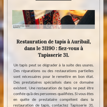
 31
Restauration de tapis à Auribail,
is à
dans le 31190 : fiez-vous à
rest
Tapisserie 31.
doivent
Un tapis peut se dégrader à la suite des usures.
Les ta
 le cas
Des réparations ou des restaurations partielles
qui, à
 si vos
sont nécessaires pour le remettre en bon état.
Comme 
faudra
Des prestataires spécialisés dans ce domaine
faut l
. Des
existent. Une restauration de tapis ne peut être
état s
istent.
confiée qu’à des personnes qualifiées. Si vous êtes
expert
sent à
en quête de prestataire compétent dans la
est un
ose des
restauration de tapis, contactez Tapisserie 31.
tapis 