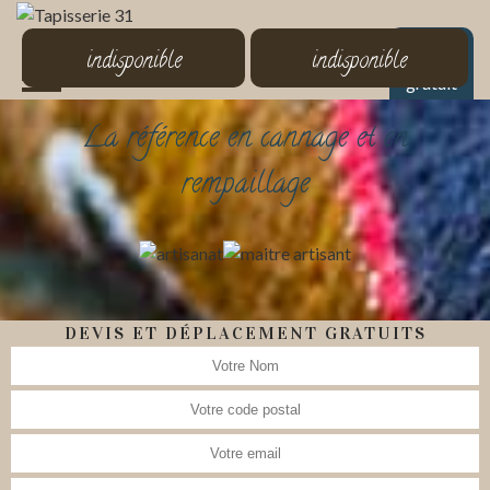
MENU
indisponible
indisponible
Devis
gratuit
La référence en cannage et en
rempaillage
DEVIS ET DÉPLACEMENT GRATUITS