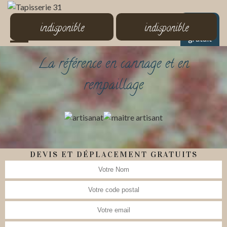
MENU
indisponible
indisponible
Devis
gratuit
La référence en cannage et en
rempaillage
DEVIS ET DÉPLACEMENT GRATUITS