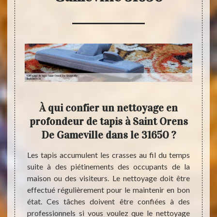
aint
À qui confier un nettoyage en
Net
us à
profondeur de tapis à Saint Orens
De 
De Gameville dans le 31650 ?
liquées
Les tapis accumulent les crasses au fil du temps
Les ta
niques,
suite à des piétinements des occupants de la
des pr
 est un
maison ou des visiteurs. Le nettoyage doit être
qu’ils
aîtrise
effectué régulièrement pour le maintenir en bon
contr
pements
état. Ces tâches doivent être confiées à des
doiven
s tapis
professionnels si vous voulez que le nettoyage
sont né