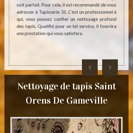
ntactez
soit parfait. Pour cela, il est recommandé de vous
prest
dans ce
adresser à Tapisserie 31. C’est un professionnel à
Gamevi
nt très
qui, vous pouvez confier un nettoyage profond
profes
our le
des tapis. Qualifié pour un tel service, il fournira
tels 
t et ne
une prestation qui vous satisfera.
presta
intern
Nettoyage de tapis Saint
Orens De Gameville