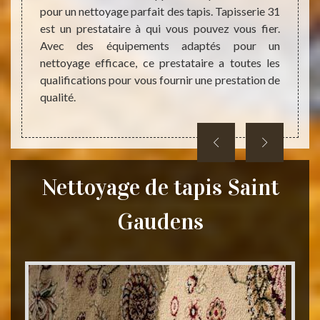
 équipé
pour un nettoyage parfait des tapis. Tapisserie 31
soulign
ournies
est un prestataire à qui vous pouvez vous fier.
pour l
dables.
Avec des équipements adaptés pour un
nécess
mations
nettoyage efficace, ce prestataire a toutes les
Alors,
qualifications pour vous fournir une prestation de
conta
qualité.
metto
profes
Nettoyage de tapis Saint
Gaudens