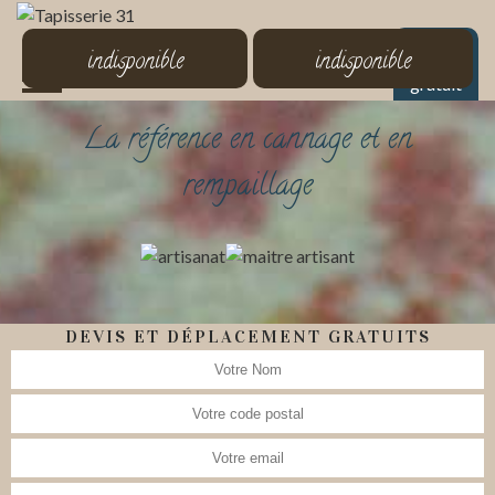
MENU
indisponible
indisponible
Devis
gratuit
La référence en cannage et en
rempaillage
DEVIS ET DÉPLACEMENT GRATUITS