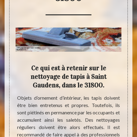
ction
Ce qui est à retenir sur le
T
ons :
nettoyage de tapis à Saint
dis
Gaudens, dans le 31800.
pour un
Objets d’ornement d’intérieur, les tapis doivent
Vous c
ttoyage
être bien entretenus et propres. Toutefois, ils
jour 
e. Pour
sont piétinés en permanence par les occupants et
Chois
n expert
accumulent ainsi les saletés. Des nettoyages
profes
31, est
réguliers doivent être alors effectués. Il est
penson
yage de
recommandé de faire appel à des professionnels
tapis 