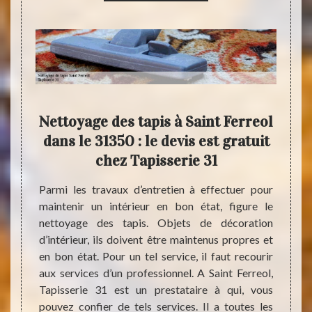
el en
Nettoyage des tapis à Saint Ferreol
Nett
dans le 31350 : le devis est gratuit
et 
chez Tapisserie 31
umulent
ts font
Parmi les travaux d’entretien à effectuer pour
Les ta
nt être
maintenir un intérieur en bon état, figure le
des pr
cherche
nettoyage des tapis. Objets de décoration
qu’ils
e tapis
d’intérieur, ils doivent être maintenus propres et
contr
si vous
en bon état. Pour un tel service, il faut recourir
doiven
tes les
aux services d’un professionnel. A Saint Ferreol,
sont né
ervices
Tapisserie 31 est un prestataire à qui, vous
presta
omaine.
pouvez confier de tels services. Il a toutes les
enviro