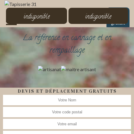
MENU
indisponible
indisponible
Devis
gratuit
La référence en cannage et en
rempaillage
DEVIS ET DÉPLACEMENT GRATUITS