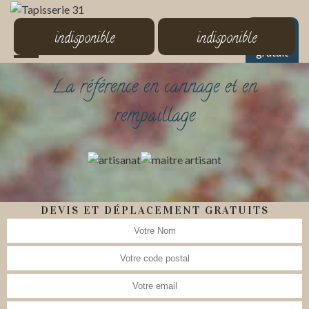
MENU
indisponible
indisponible
Devis
gratuit
La référence en cannage et en
rempaillage
DEVIS ET DÉPLACEMENT GRATUITS