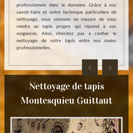
professionnels dans le domaine. Grâce à nos
par la
 à qui,
savoir-faire et notre technique particulière de
Tapiss
ation.
nettoyage, nous sommes en mesure de vous
domain
 et ses
rendre un tapis propre qui répond à vos
abord
te web.
exigences. Ainsi, n’hésitez pas à confier le
nettoy
ent les
nettoyage de votre tapis entre nos mains
vous e
professionnelles.
Nettoyage de tapis
Montesquieu Guittaut