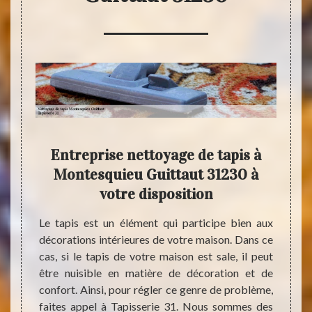
e en
Entreprise nettoyage de tapis à
apis
Montesquieu Guittaut 31230 à
Mont
 le
votre disposition
Le tapis est un élément qui participe bien aux
Plusie
décorations intérieures de votre maison. Dans ce
pour u
ttoyage
cas, si le tapis de votre maison est sale, il peut
il y a
par les
être nuisible en matière de décoration et de
presta
 assez
confort. Ainsi, pour régler ce genre de problème,
bien c
ements
faites appel à Tapisserie 31. Nous sommes des
adéqua
el dans