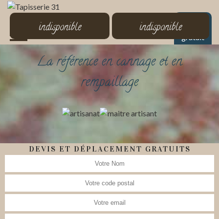
MENU
indisponible
indisponible
Devis
gratuit
La référence en cannage et en
rempaillage
DEVIS ET DÉPLACEMENT GRATUITS