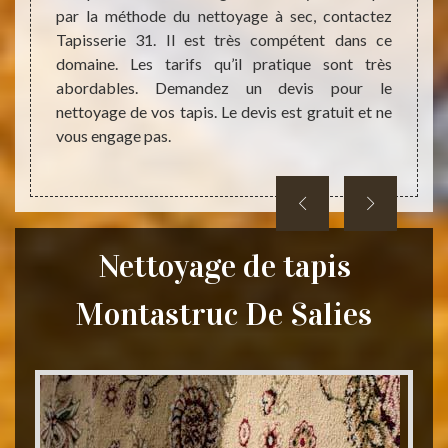
par la méthode du nettoyage à sec, contactez
soit p
s’avère
Tapisserie 31. Il est très compétent dans ce
adress
nfier de
domaine. Les tarifs qu’il pratique sont très
qui, v
tataire
abordables. Demandez un devis pour le
des tap
z-le si
nettoyage de vos tapis. Le devis est gratuit et ne
une pre
mandez-
vous engage pas.
Nettoyage de tapis
Montastruc De Salies