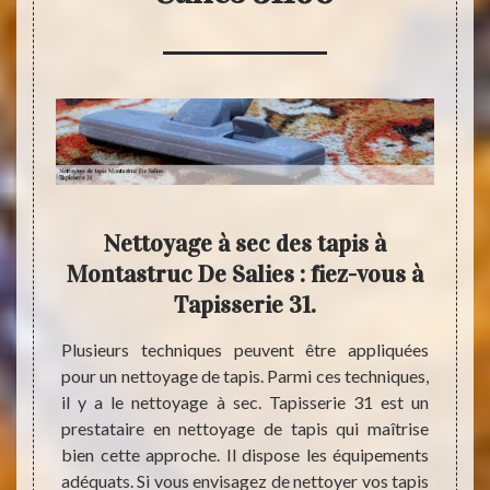
ns la
Nettoyage à sec des tapis à
À 
s et
Montastruc De Salies : fiez-vous à
prof
ours
Tapisserie 31.
s.
Plusieurs techniques peuvent être appliquées
Les ta
pour un nettoyage de tapis. Parmi ces techniques,
suite 
inement
il y a le nettoyage à sec. Tapisserie 31 est un
maison
és s’y
prestataire en nettoyage de tapis qui maîtrise
effect
 de les
bien cette approche. Il dispose les équipements
état. 
ions de
adéquats. Si vous envisagez de nettoyer vos tapis
profes
ertaine