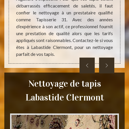
travaux
par la
débarrassés efficacement de saletés, il faut
astide
Tapiss
confier le nettoyage à un prestataire qualifié
 en la
domain
comme Tapisserie 31. Avec des années
alement
abord
d’expérience à son actif, ce professionnel fournit
à nous
nettoy
une prestation de qualité alors que les tarifs
vous e
appliqués sont raisonnables. Contactez-le si vous
êtes à Labastide Clermont, pour un nettoyage
parfait de vos tapis.
Nettoyage de tapis
Labastide Clermont