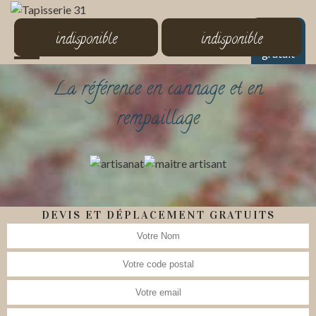
MENU
indisponible
indisponible
Devis
gratuit
La référence en cannage et en
rempaillage
DEVIS ET DÉPLACEMENT GRATUITS