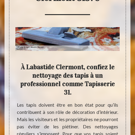
ur le
À Labastide Clermont, confiez le
à
nettoyage des tapis à un
Lab
professionnel comme Tapisserie
31.
omme un
Plusie
r bien
pour u
Les tapis doivent être en bon état pour qu’ils
insi, le
il y a
contribuent à son rôle de décoration d’intérieur.
hez que
presta
Mais les visiteurs et les propriétaires ne pourront
hic, il
bien c
pas éviter de les piétiner. Des nettoyages
t salle.
adéqua
réguliers s’imposent. Pour que vos tapis soient