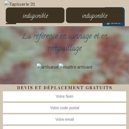
MENU
indisponible
indisponible
Devis
gratuit
La référence en cannage et en
rempaillage
DEVIS ET DÉPLACEMENT GRATUITS