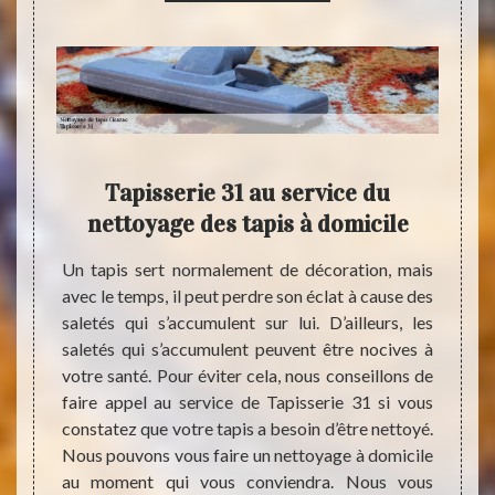
t ses
Tapisserie 31 au service du
Pou
?
nettoyage des tapis à domicile
de
r abord
Un tapis sert normalement de décoration, mais
lent, il
avec le temps, il peut perdre son éclat à cause des
Un bo
alifié.
saletés qui s’accumulent sur lui. D’ailleurs, les
nettoy
ne peut
saletés qui s’accumulent peuvent être nocives à
servic
es à la
votre santé. Pour éviter cela, nous conseillons de
C’est 
ez-vous
faire appel au service de Tapisserie 31 si vous
confie
ttoyage
constatez que votre tapis a besoin d’être nettoyé.
Qualif
Orient,
Nous pouvons vous faire un nettoyage à domicile
Tapiss
oie. Ce
au moment qui vous conviendra. Nous vous
car il 