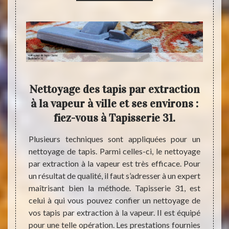
de
Nettoyage des tapis par extraction
Fait
erie
à la vapeur à ville et ses environs :
net
fiez-vous à Tapisserie 31.
Bien q
éléme
nnel en
Plusieurs techniques sont appliquées pour un
harmoni
ac ? Si
nettoyage de tapis. Parmi celles-ci, le nettoyage
garder
ter sur
par extraction à la vapeur est très efficace. Pour
même s
ionnels
un résultat de qualité, il faut s’adresser à un expert
ne valo
soit le
maîtrisant bien la méthode. Tapisserie 31, est
C’est 
s, nous
celui à qui vous pouvez confier un nettoyage de
de ne
s avons
vos tapis par extraction à la vapeur. Il est équipé
sommes
r-faire
pour une telle opération. Les prestations fournies