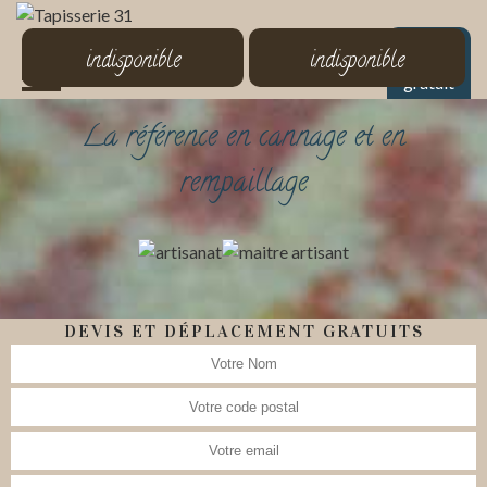
MENU
indisponible
indisponible
Devis
gratuit
La référence en cannage et en
rempaillage
DEVIS ET DÉPLACEMENT GRATUITS