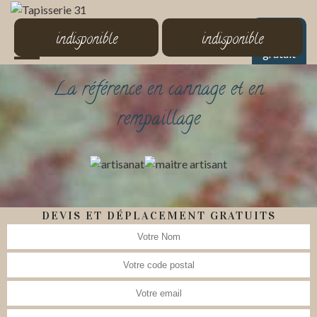
MENU
indisponible
indisponible
Devis
gratuit
La référence en cannage et en
rempaillage
DEVIS ET DÉPLACEMENT GRATUITS