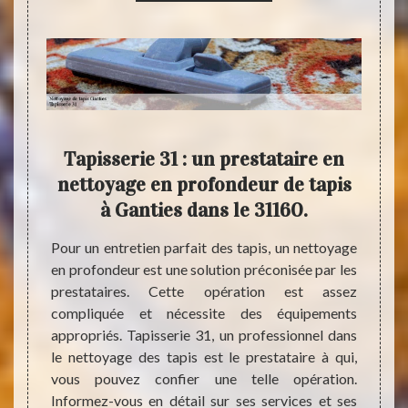
e
Tapisserie 31 : un prestataire en
Nett
s et
nettoyage en profondeur de tapis
à la
à Ganties dans le 31160.
ntenus
Pour un entretien parfait des tapis, un nettoyage
Plusie
gurent.
en profondeur est une solution préconisée par les
nettoy
aletés.
prestataires. Cette opération est assez
par ex
s tapis
compliquée et nécessite des équipements
un résu
ndé de
appropriés. Tapisserie 31, un professionnel dans
maîtri
ies, le
le nettoyage des tapis est le prestataire à qui,
celui 
rie 31.
vous pouvez confier une telle opération.
vos ta
ements
Informez-vous en détail sur ses services et ses
pour u