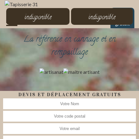
MENU
indisponible
indisponible
Devis
gratuit
La référence en cannage et en
rempaillage
DEVIS ET DÉPLACEMENT GRATUITS