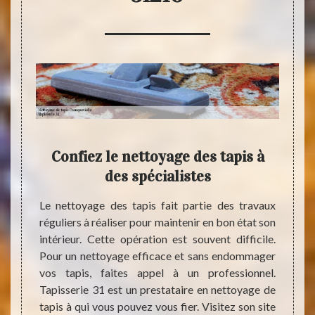
s à
Confiez le nettoyage des tapis à
Tapi
re
des spécialistes
nett
Le nettoyage des tapis fait partie des travaux
réguliers à réaliser pour maintenir en bon état son
ien aux
Les ta
intérieur. Cette opération est souvent difficile.
Dans ce
contr
Pour un nettoyage efficace et sans endommager
il peut
néces
vos tapis, faites appel à un professionnel.
n et de
nettoy
Tapisserie 31 est un prestataire en nettoyage de
oblème,
d’un 
tapis à qui vous pouvez vous fier. Visitez son site
mes des
s’assur