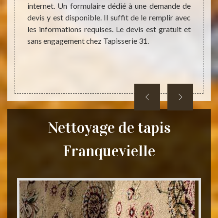
internet. Un formulaire dédié à une demande de
 à nos
un pr
devis y est disponible. Il suffit de le remplir avec
ière de
d’inte
les informations requises. Le devis est gratuit et
e vous
Avec 
sans engagement chez Tapisserie 31.
 à vos
plusie
fier le
de qua
 mains
un dev
Nettoyage de tapis
Franquevielle