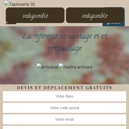
MENU
indisponible
indisponible
Devis
gratuit
La référence en cannage et en
rempaillage
DEVIS ET DÉPLACEMENT GRATUITS