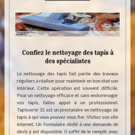
ens
Confiez le nettoyage des tapis à
À 
atuit
des spécialistes
pr
Le nettoyage des tapis fait partie des travaux
réguliers à réaliser pour maintenir en bon état son
er pour
Les ta
intérieur. Cette opération est souvent difficile.
gure le
suite 
Pour un nettoyage efficace et sans endommager
ration
maison
vos tapis, faites appel à un professionnel.
pres et
effect
Tapisserie 31 est un prestataire en nettoyage de
ecourir
état. 
tapis à qui vous pouvez vous fier. Visitez son site
ourens,
profes
internet. Un formulaire dédié à une demande de
i, vous
soit p
devis y est disponible. Il suffit de le remplir avec
tes les
adress