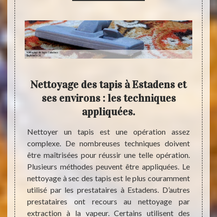
de
Nettoyage des tapis à Estadens et
Pou
ens
ses environs : les techniques
des 
s ?
appliquées.
es dans
Nettoyer un tapis est une opération assez
Appare
s tapis
complexe. De nombreuses techniques doivent
opérat
ner une
être maîtrisées pour réussir une telle opération.
parfa
es à la
Plusieurs méthodes peuvent être appliquées. Le
doiven
 à vous
nettoyage à sec des tapis est le plus couramment
des p
tataire
utilisé par les prestataires à Estadens. D’autres
consei
dans le
prestataires ont recours au nettoyage par
tapis 
santes.
extraction à la vapeur. Certains utilisent des
domain