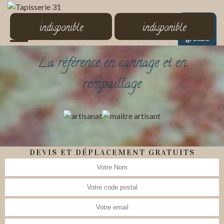
MENU
indisponible
indisponible
Devis
gratuit
La référence en cannage et en
rempaillage
DEVIS ET DÉPLACEMENT GRATUITS