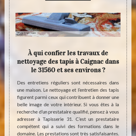
c et
À qui confier les travaux de
N
es
nettoyage des tapis à Caignac dans
net
le 31560 et ses environs ?
 assez
Des entretiens réguliers sont nécessaires dans
Vous ê
oivent
une maison. Le nettoyage et l’entretien des tapis
mesure
ration.
figurent parmi ceux qui contribuent à donner une
Si c’e
ées. Le
belle image de votre intérieur. Si vous êtes à la
sur 
ramment
recherche d’un prestataire qualifié, pensez à vous
profes
’autres
adresser à Tapisserie 31. C’est un prestataire
Quel q
ge par
compétent qui a suivi des formations dans le
votre
ent des
domaine. Les prestations sont très satisfaisantes.
probl