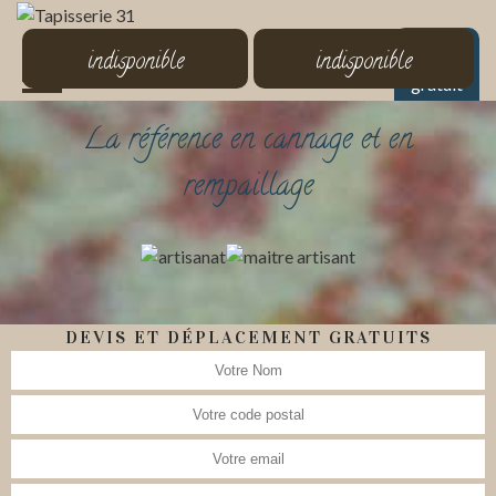
MENU
indisponible
indisponible
Devis
gratuit
La référence en cannage et en
rempaillage
DEVIS ET DÉPLACEMENT GRATUITS