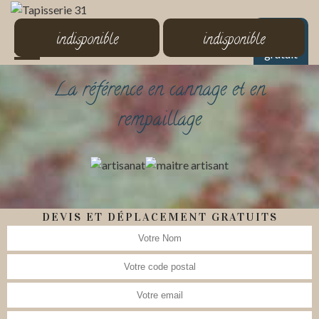
MENU
indisponible
indisponible
Devis
gratuit
La référence en cannage et en
rempaillage
DEVIS ET DÉPLACEMENT GRATUITS