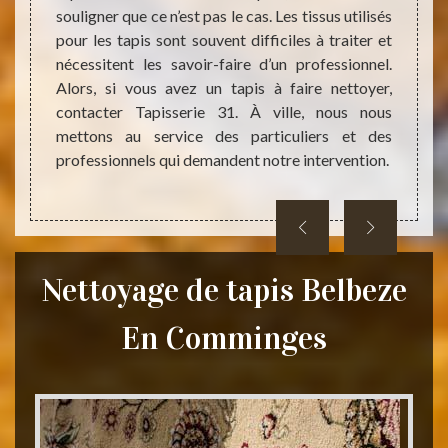
de vous
souligner que ce n’est pas le cas. Les tissus utilisés
Commin
onnel à
pour les tapis sont souvent difficiles à traiter et
qui, v
profond
nécessitent les savoir-faire d’un professionnel.
toutes
fournira
Alors, si vous avez un tapis à faire nettoyer,
netto
contacter Tapisserie 31. À ville, nous nous
endo
mettons au service des particuliers et des
rempli
professionnels qui demandent notre intervention.
devis 
Nettoyage de tapis Belbeze
En Comminges