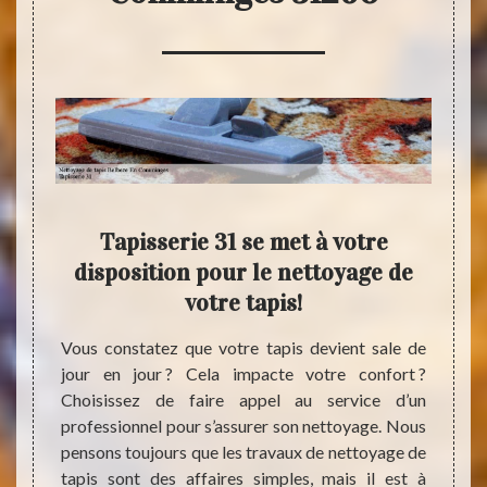
 en
Tapisserie 31 se met à votre
Net
e En
disposition pour le nettoyage de
C
?
votre tapis!
devi
u temps
Vous constatez que votre tapis devient sale de
Parmi 
s de la
jour en jour ? Cela impacte votre confort ?
mainte
it être
Choisissez de faire appel au service d’un
netto
 en bon
professionnel pour s’assurer son nettoyage. Nous
d’inté
s à des
pensons toujours que les travaux de nettoyage de
en bon
ttoyage
tapis sont des affaires simples, mais il est à
aux se