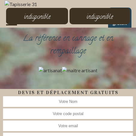
MENU
indisponible
indisponible
Devis
gratuit
La référence en cannage et en
rempaillage
DEVIS ET DÉPLACEMENT GRATUITS