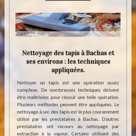
de
Nettoyage des tapis à Bachas et
Tap
 dans
ses environs : les techniques
net
?
appliquées.
es dans
Nettoyer un tapis est une opération assez
Pour u
s tapis
complexe. De nombreuses techniques doivent
en pro
ner une
être maîtrisées pour réussir une telle opération.
prest
es à la
Plusieurs méthodes peuvent être appliquées. Le
compl
 à vous
nettoyage à sec des tapis est le plus couramment
approp
tataire
utilisé par les prestataires à Bachas. D’autres
le net
dans le
prestataires ont recours au nettoyage par
vous 
santes.
extraction à la vapeur. Certains utilisent des
Inform