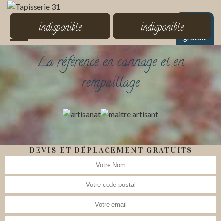
MENU
indisponible
indisponible
Devis
gratuit
La référence en cannage et en
rempaillage
DEVIS ET DÉPLACEMENT GRATUITS