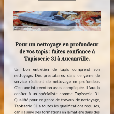
à
Pour un nettoyage en profondeur
Nett
serie
de vos tapis : faites confiance à
à la
Tapisserie 31 à Aucamville.
liquées
Un bon entretien de tapis comprend son
Plusie
niques,
nettoyage. Des prestataires dans ce genre de
nettoy
 est un
service réalisent de nettoyage en profondeur.
par ex
aîtrise
C’est une intervention assez compliquée. Il faut la
un résu
pements
confier à un spécialiste comme Tapisserie 31.
maîtri
s tapis
Qualifié pour ce genre de travaux de nettoyage,
celui 
ntactez
Tapisserie 31 a toutes les qualifications requises,
vos ta
dans ce
car il a suivi des formations en la matière dans des
pour u