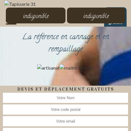
MENU
indisponible
indisponible
Devis
gratuit
La référence en cannage et en
rempaillage
DEVIS ET DÉPLACEMENT GRATUITS