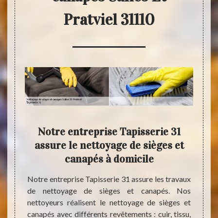
Pratviel 31110
ie 31
Notre entreprise Tapisserie 31
La 
es et
assure le nettoyage de sièges et
sièg
canapés à domicile
ent de
Notre entreprise Tapisserie 31 assure les travaux
L’entr
ossible
de nettoyage de sièges et canapés. Nos
nettoy
ns vos
nettoyeurs réalisent le nettoyage de sièges et
et pro
ages en
canapés avec différents revêtements : cuir, tissu,
toujo