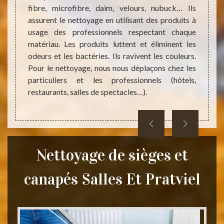
 C’est
fibre, microfibre, daim, velours, nubuck… Ils
résult
erie 31
assurent le nettoyage en utilisant des produits à
dès ma
s, pour
usage des professionnels respectant chaque
fauteu
de ces
matériau. Les produits luttent et éliminent les
L’ent
ue nous
odeurs et les bactéries. Ils ravivent les couleurs.
rapid
l, nous
Pour le nettoyage, nous nous déplaçons chez les
votre 
ire au
particuliers et les professionnels (hôtels,
sont m
 besoin
restaurants, salles de spectacles…).
gratuit
Nettoyage de sièges et
canapés Salles Et Pratviel